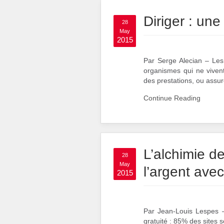
Diriger : un
28
May
2015
Par Serge Alecian – Les e
organismes qui ne viven
des prestations, ou assur
Continue Reading
L’alchimie de
28
May
l’argent avec
2015
Par Jean-Louis Lespes – 
gratuité : 85% des sites s