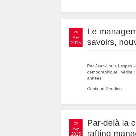
Le manageme
28
May
savoirs, nou
2015
Par Jean-Louis Lespes – 
démographique inédite :
années.
Continue Reading
Par-delà la 
28
May
rafting man
2015