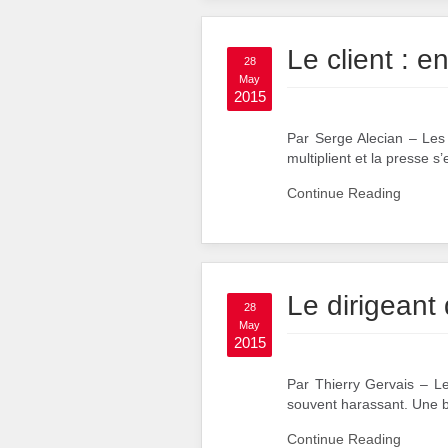
Le client : e
28
May
2015
Par Serge Alecian – Les 
multiplient et la presse s’
Continue Reading
Le dirigeant 
28
May
2015
Par Thierry Gervais – Le t
souvent harassant. Une b
Continue Reading