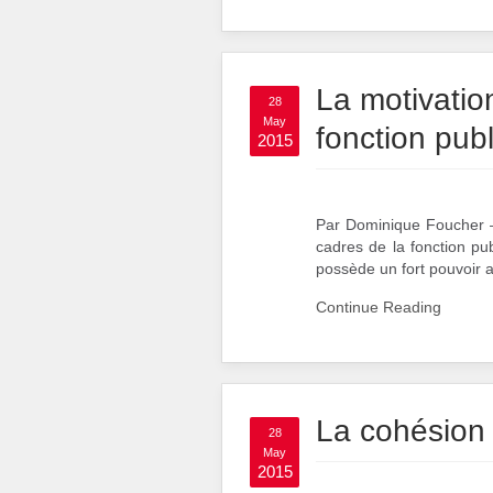
La motivatio
28
May
fonction pub
2015
Par Dominique Foucher 
cadres de la fonction pub
possède un fort pouvoir at
Continue Reading
La cohésion 
28
May
2015